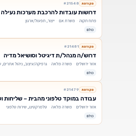
#21548
מקודמת
דרושות עובדות להרכבת מערכות נעילה
פתח תקוה
·
משרת אם
·
ייצור, תפעול/ארגון
כולם
#21481
מקודמת
דרוש/ה מנהל/ת דיגיטל וסושיאל מדיה
אזור ירושלים
·
משרה מלאה
·
גרפיקה/עיצוב, ניהול אתרים, ש
כולם
#21479
מקודמת
עבודה במוקד טלפוני מהבית – שליחות 
אזור ירושלים
·
משרה מלאה
·
טלמרקטינג, שירות טלפוני
כולם