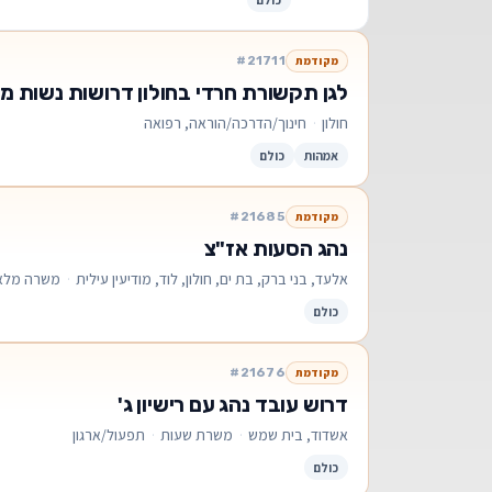
#21711
מקודמת
לגן תקשורת חרדי בחולון דרושות נשות מ
חולון
·
חינוך/הדרכה/הוראה, רפואה
אמהות
כולם
#21685
מקודמת
נהג הסעות אז"צ
אלעד, בני ברק, בת ים, חולון, לוד, מודיעין עילית
·
משרה מלא
כולם
#21676
מקודמת
דרוש עובד נהג עם רישיון ג'
אשדוד, בית שמש
·
משרת שעות
·
תפעול/ארגון
כולם