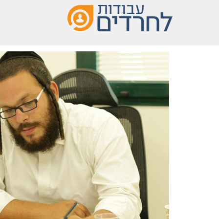
שִׂים
לֵב:
בְּאֲתָר
זֶה
מֻפְעֶלֶת
מַעֲרֶכֶת
נָגִישׁ
בִּקְלִיק
הַמְּסַיַּעַת
לִנְגִישׁוּת
הָאֲתָר.
לְחַץ
Control-
F11
לְהַתְאָמַת
הָאֲתָר
לְעִוְורִים
הַמִּשְׁתַּמְּשִׁים
בְּתוֹכְנַת