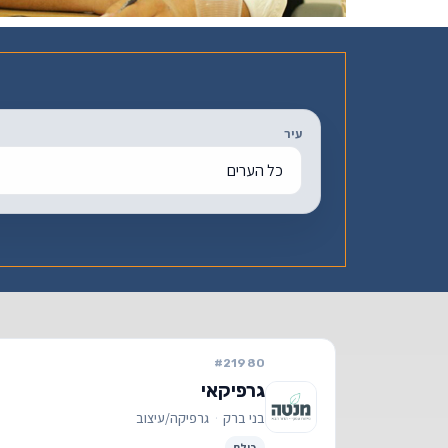
קוֹרֵא־מָסָךְ;
לְחַץ
Control-
F10
לִפְתִיחַת
עיר
תַּפְרִיט
נְגִישׁוּת.
#21980
גרפיקאי
בני ברק
·
גרפיקה/עיצוב
כולם