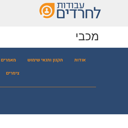
שִׂים
לֵב:
בְּאֲתָר
זֶה
מֻפְעֶלֶת
מכבי
מַעֲרֶכֶת
נָגִישׁ
בִּקְלִיק
הַמְּסַיַּעַת
אודות
תקנון ותנאי שימוש
מאמרים
לִנְגִישׁוּת
הָאֲתָר.
צימרים
לְחַץ
Control-
F11
לְהַתְאָמַת
הָאֲתָר
לְעִוְורִים
הַמִּשְׁתַּמְּשִׁים
בְּתוֹכְנַת