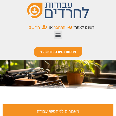
שִׂים
לֵב:
בְּאֲתָר
זֶה
רשום לאתר?
התחבר
או
הירשם
מֻפְעֶלֶת
מַעֲרֶכֶת
נָגִישׁ
בִּקְלִיק
פרסום משרה חדשה >
הַמְּסַיַּעַת
לִנְגִישׁוּת
הָאֲתָר.
מאמרים למחפשי עבודה