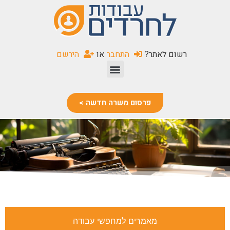
שִׂים
לֵב:
בְּאֲתָר
זֶה
רשום לאתר?
התחבר
או
הירשם
מֻפְעֶלֶת
מַעֲרֶכֶת
נָגִישׁ
בִּקְלִיק
פרסום משרה חדשה >
הַמְּסַיַּעַת
לִנְגִישׁוּת
הָאֲתָר.
מאמרים למחפשי עבודה