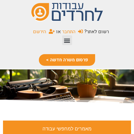
שִׂים
לֵב:
בְּאֲתָר
זֶה
רשום לאתר?
התחבר
או
הירשם
מֻפְעֶלֶת
מַעֲרֶכֶת
נָגִישׁ
בִּקְלִיק
פרסום משרה חדשה >
הַמְּסַיַּעַת
לִנְגִישׁוּת
הָאֲתָר.
מאמרים למחפשי עבודה