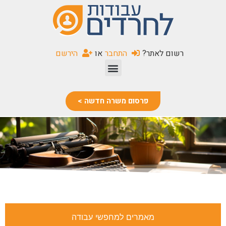
שִׂים
לֵב:
בְּאֲתָר
זֶה
רשום לאתר?
התחבר
או
הירשם
מֻפְעֶלֶת
מַעֲרֶכֶת
נָגִישׁ
בִּקְלִיק
פרסום משרה חדשה >
הַמְּסַיַּעַת
לִנְגִישׁוּת
הָאֲתָר.
מאמרים למחפשי עבודה