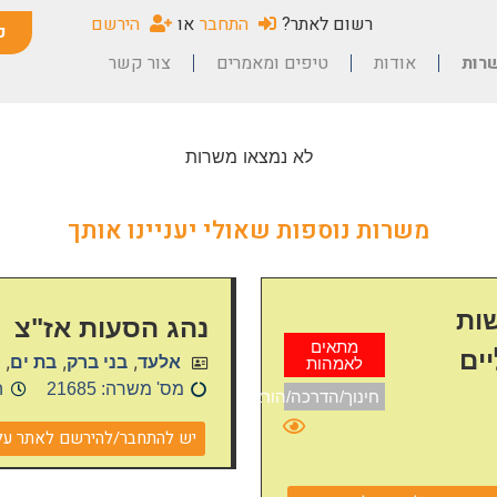
רשום לאתר?
התחבר
או
הירשם
פ
רות
אודות
טיפים ומאמרים
צור קשר
לא נמצאו משרות
משרות נוספות שאולי יעניינו אותך
שות
נהג הסעות אז"צ
מתאים
ים
,
,
,
אלעד
בני ברק
בת ים
לאמהות
מס' משרה: 21685
ה
חינוך/הדרכה/הוראה
יש להתחבר/להירשם לאתר על מ