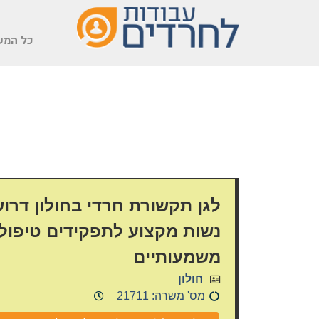
שִׂים
לֵב:
כל המש
בְּאֲתָר
זֶה
מֻפְעֶלֶת
מַעֲרֶכֶת
נָגִישׁ
בִּקְלִיק
הַמְּסַיַּעַת
לִנְגִישׁוּת
הָאֲתָר.
לְחַץ
לגן תקשורת חרדי בחולון דרו
Control-
נשות מקצוע לתפקידים טיפולי
F11
לְהַתְאָמַת
משמעותיים
הָאֲתָר
חולון
לְעִוְורִים
מס' משרה: 21711
הַמִּשְׁתַּמְּשִׁים
בְּתוֹכְנַת