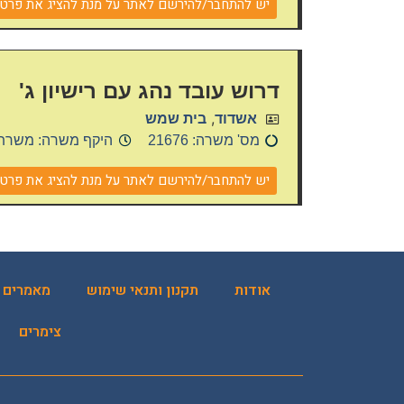
יש להתחבר/להירשם לאתר על מנת להציג את פרטי 
קוֹרֵא־מָסָךְ;
לְחַץ
Control-
F10
דרוש עובד נהג עם רישיון ג'
לִפְתִיחַת
,
אשדוד
בית שמש
תַּפְרִיט
מס' משרה: 21676
היקף משרה: משרת
נְגִישׁוּת.
יש להתחבר/להירשם לאתר על מנת להציג את פרטי 
אודות
תקנון ותנאי שימוש
מאמרים
צימרים