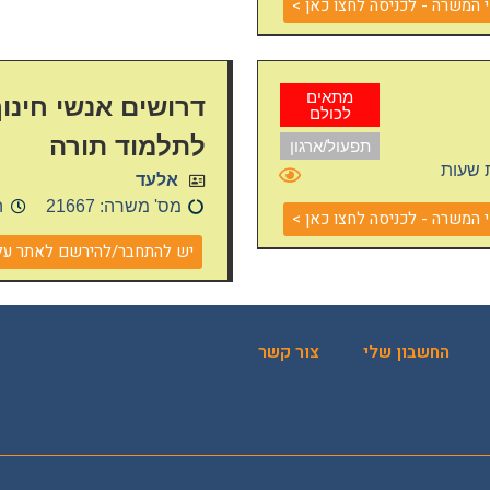
המשרה - לכניסה לחצו כאן >
מתאים
דרושים אנשי חינוך
לכולם
לתלמוד תורה
תפעול/ארגון
 שעות
אלעד
מס' משרה: 21667
ה
המשרה - לכניסה לחצו כאן >
יש להתחבר/להירשם לאתר על מ
החשבון שלי
צור קשר