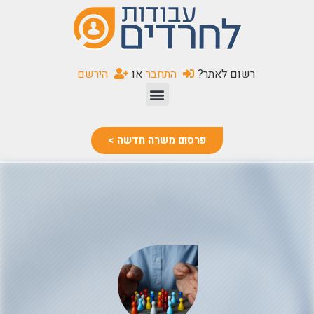
שִׂים
לֵב:
בְּאֲתָר
זֶה
רשום לאתר?
התחבר
או
הירשם
מֻפְעֶלֶת
מַעֲרֶכֶת
נָגִישׁ
בִּקְלִיק
פרסום משרה חדשה >
הַמְּסַיַּעַת
לִנְגִישׁוּת
הָאֲתָר.