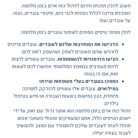
חשוב להכין תוכנית חירום לניהול כוח אדם בזמן מלחמה.
התוכנית צריכה לכלול הנחיות לגבי גיוס, פיטורי עובדים, הגנה
על עובדים ועוד.
להלן מספר טיפים נוספים לשימור עובדים בזמן מלחמה:
הדגישו את המחויבות שלכם לעובדים.
עובדים צריכים
להרגיש שהם חשובים לעסק ושהעסק דואג להם.
הציעו הזדמנויות להשתתפות.
עובדים עשויים לרצות
להיות מעורבים במאמץ המלחמתי. אפשרו להם לעשות
זאת, אם זה בטוח.
התמכו בעובדים בעלי משפחות שירתו
במילואים.
עובדים אלו עשויים להזדקק לתמיכה
מיוחדת, כגון גמישות בשעות העבודה או סיוע בטיפול
בילדים.
ניהול כוח אדם בזמן מלחמה הוא אתגר גדול. עם זאת, על ידי
יישום הטיפים הללו, אתם המעסיקים ומנהלי משאבי אנוש
תוכלו לעזור לעובדים שלכם להתמודד עם המצב ולהמשיך
לעבוד בצורה יעילה.