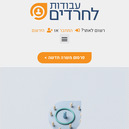
שִׂים
לֵב:
בְּאֲתָר
זֶה
רשום לאתר?
התחבר
או
הירשם
מֻפְעֶלֶת
מַעֲרֶכֶת
נָגִישׁ
בִּקְלִיק
פרסום משרה חדשה >
הַמְּסַיַּעַת
לִנְגִישׁוּת
הָאֲתָר.