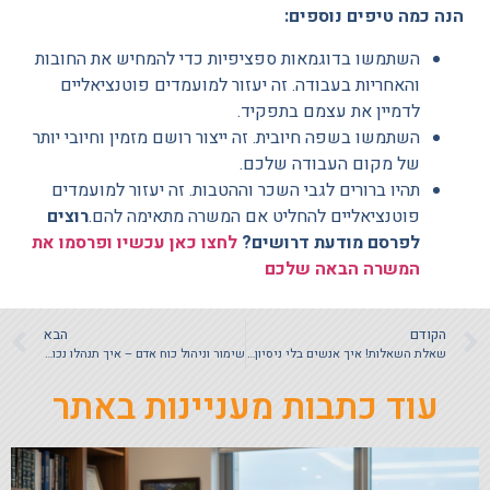
הנה כמה טיפים נוספים:
השתמשו בדוגמאות ספציפיות כדי להמחיש את החובות
והאחריות בעבודה. זה יעזור למועמדים פוטנציאליים
לדמיין את עצמם בתפקיד.
השתמשו בשפה חיובית. זה ייצור רושם מזמין וחיובי יותר
של מקום העבודה שלכם.
תהיו ברורים לגבי השכר וההטבות. זה יעזור למועמדים
פוטנציאליים להחליט אם המשרה מתאימה להם.
רוצים
לפרסם מודעת דרושים?
לחצו כאן עכשיו ופרסמו את
המשרה הבאה שלכם
הקודם
הבא
שאלת השאלות! איך אנשים בלי ניסיון תעסוקתי יכולים להשתלב בעבודה?
שימור וניהול כוח אדם – איך תנהלו נכון את כח האדם שלכם בזמן מלחמה
עוד כתבות מעניינות באתר