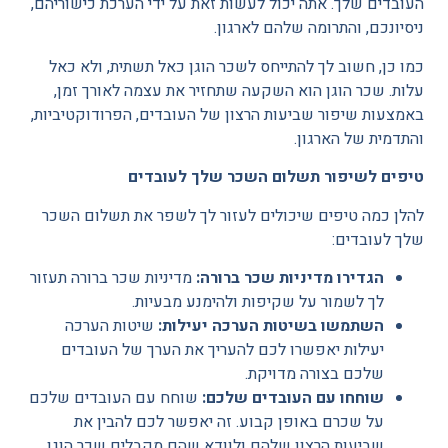
העובדים שלך. אתה יכול לעשות זאת על ידי הערכת כישוריהם,
ניסיונכם, והתרומה שלהם לארגון.
כמו כן, חשוב לך להתייחס לשכר הוגן כאל תשתית, ולא כאל
עלות. שכר הוגן הוא השקעה שתחזיר את עצמה לאורך זמן,
באמצעות שיפור שביעות הרצון של העובדים, הפרודוקטיביות,
והתדמית של הארגון.
טיפים לשיפור תשלום השכר שלך לעובדים
להלן כמה טיפים שיכולים לעזור לך לשפר את תשלום השכר
שלך לעובדים:
הגדירו מדיניות שכר ברורה:
מדיניות שכר ברורה תעזור
לך לשמור על שקיפות ולהימנע מבעיות.
השתמשו בשיטות הערכה יעילות:
שיטות הערכה
יעילות יאפשרו לכם להעריך את הערך של העובדים
שלכם בצורה מדויקת.
שוחחו עם העובדים שלכם:
שוחח עם העובדים שלכם
על שכרם באופן קבוע. זה יאפשר לכם להבין את
שביעות הרצון שלהם ולוודא שהם מקבלים שכר הוגן.