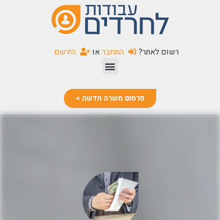
שִׂים
לֵב:
בְּאֲתָר
זֶה
רשום לאתר?
התחבר
או
הירשם
מֻפְעֶלֶת
מַעֲרֶכֶת
נָגִישׁ
בִּקְלִיק
פרסום משרה חדשה >
הַמְּסַיַּעַת
לִנְגִישׁוּת
הָאֲתָר.