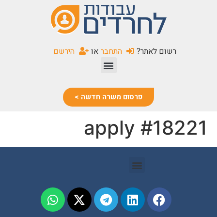
שִׂים
לֵב:
בְּאֲתָר
זֶה
רשום לאתר?
התחבר
או
הירשם
מֻפְעֶלֶת
מַעֲרֶכֶת
נָגִישׁ
בִּקְלִיק
פרסום משרה חדשה >
הַמְּסַיַּעַת
לִנְגִישׁוּת
apply #18221
הָאֲתָר.