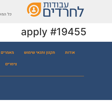
שִׂים
לֵב:
כל המש
בְּאֲתָר
זֶה
מֻפְעֶלֶת
apply #19455
מַעֲרֶכֶת
נָגִישׁ
בִּקְלִיק
הַמְּסַיַּעַת
אודות
תקנון ותנאי שימוש
מאמרים
לִנְגִישׁוּת
הָאֲתָר.
צימרים
לְחַץ
Control-
F11
לְהַתְאָמַת
הָאֲתָר
לְעִוְורִים
הַמִּשְׁתַּמְּשִׁים
בְּתוֹכְנַת