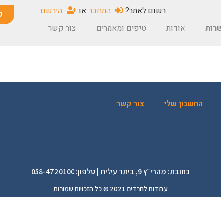
רשום לאתר?
התחבר
או
הירשם
פ
רות
אודות
טיפים ומאמרים
צור קשר
החשבון שלי
צור קשר
כתובת: מהרי״ץ 9, ביתר עילית | טלפון: 058-4720100
עבודות לחרדים 2021 © כל הזכויות שמורות