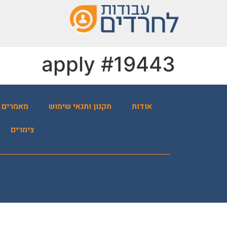
שִׂים
לֵב:
בְּאֲתָר
זֶה
מֻפְעֶלֶת
apply #19443
מַעֲרֶכֶת
נָגִישׁ
בִּקְלִיק
הַמְּסַיַּעַת
אודות
תקנון ותנאי שימוש
מאמרים
לִנְגִישׁוּת
הָאֲתָר.
צימרים
לְחַץ
Control-
F11
לְהַתְאָמַת
הָאֲתָר
לְעִוְורִים
הַמִּשְׁתַּמְּשִׁים
בְּתוֹכְנַת